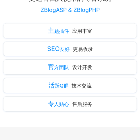
ZBlogASP & ZBlogPHP
主
题插件
应用丰富
SEO
友好
更易收录
官
方团队
设计开发
活
跃Q群
技术交流
专
人贴心
售后服务